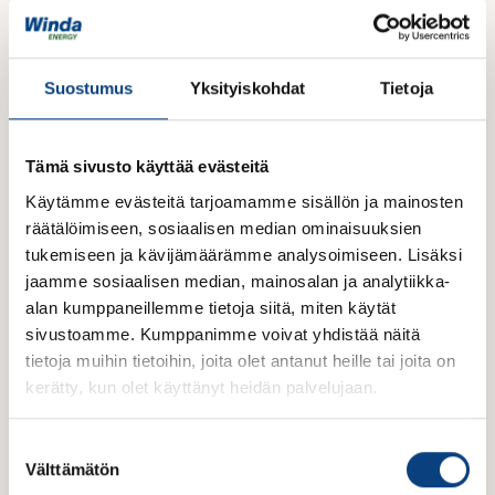
Ajankohtaista
Suostumus
Yksityiskohdat
Tietoja
Tämä sivusto käyttää evästeitä
Käytämme evästeitä tarjoamamme sisällön ja mainosten
räätälöimiseen, sosiaalisen median ominaisuuksien
tukemiseen ja kävijämäärämme analysoimiseen. Lisäksi
jaamme sosiaalisen median, mainosalan ja analytiikka-
alan kumppaneillemme tietoja siitä, miten käytät
sivustoamme. Kumppanimme voivat yhdistää näitä
tietoja muihin tietoihin, joita olet antanut heille tai joita on
kerätty, kun olet käyttänyt heidän palvelujaan.
S
Välttämätön
u