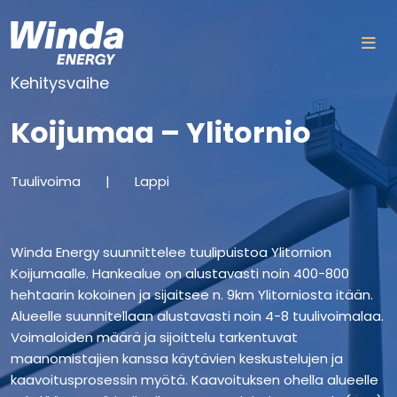
Siirry sisältöön
Kehitysvaihe
Koijumaa – Ylitornio
Tuulivoima
|
Lappi
Winda Energy suunnittelee tuulipuistoa Ylitornion
Koijumaalle. Hankealue on alustavasti noin 400-800
hehtaarin kokoinen ja sijaitsee n. 9km Ylitorniosta itään.
Alueelle suunnitellaan alustavasti noin 4-8 tuulivoimalaa.
Voimaloiden määrä ja sijoittelu tarkentuvat
maanomistajien kanssa käytävien keskustelujen ja
kaavoitusprosessin myötä. Kaavoituksen ohella alueelle