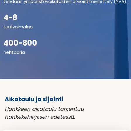
tehdään ympäristövaikutusten arviointimenettely (YVA).
4-8
tuulivoimalaa
400-800
hehtaaria
Aikataulu ja sijainti
Hankkeen aikataulu tarkentuu
hankekehityksen edetessä
.