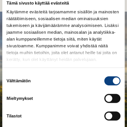
Tämä sivusto käyttää evästeitä
Käytämme evästeitä tarjoamamme sisällön ja mainosten
räätälöimiseen, sosiaalisen median ominaisuuksien
tukemiseen ja kävijämäärämme analysoimiseen. Lisäksi
Vastuullisuus
jaamme sosiaalisen median, mainosalan ja analytiikka-
alan kumppaneillemme tietoja siitä, miten käytät
Kestävä ja vastuullinen hanketoiminta on
sivustoamme. Kumppanimme voivat yhdistää näitä
liiketoimintamme kulmakivi.
tietoja muihin tietoihin, joita olet antanut heille tai joita on
kerätty, kun olet käyttänyt heidän palvelujaan.
Lue lisää Windan vastullisuudesta
Windan tarina
S
Välttämätön
Windan tarina sai alkunsa vuonna 2011. Yli
u
o
kymmenessä vuodessa olemme kasvaneet
s
merkittävästi.
Mieltymykset
t
u
Lue lisää Windasta
m
Tilastot
u