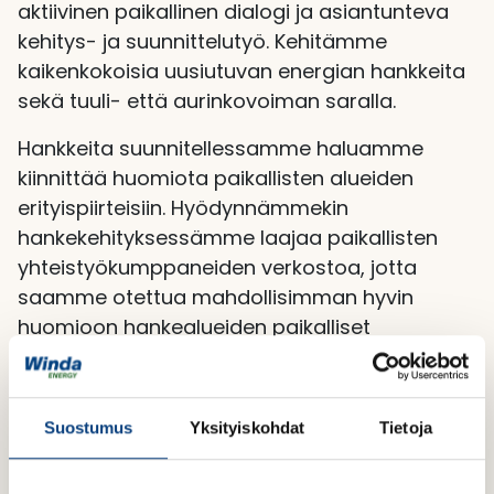
aktiivinen paikallinen dialogi ja asiantunteva
kehitys- ja suunnittelutyö. Kehitämme
kaikenkokoisia uusiutuvan energian hankkeita
sekä tuuli- että aurinkovoiman saralla.
Hankkeita suunnitellessamme haluamme
kiinnittää huomiota paikallisten alueiden
erityispiirteisiin. Hyödynnämmekin
hankekehityksessämme laajaa paikallisten
yhteistyökumppaneiden verkostoa, jotta
saamme otettua mahdollisimman hyvin
huomioon hankealueiden paikalliset
mahdollisuudet ja haasteet.
Suostumus
Yksityiskohdat
Tietoja