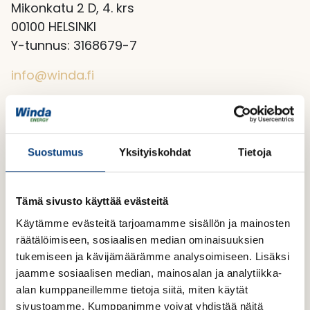
Mikonkatu 2 D, 4. krs
00100 HELSINKI
Y-tunnus: 3168679-7
info@winda.fi
Laskutusosoitteet
Verkkolaskut:
003731686797
Välittäjä: Maventa
Suostumus
Yksityiskohdat
Tietoja
Välittäjän tunnus: 003721291126
Välittäjän tunnus pankkiverkossa: DABAFIHH
Tämä sivusto käyttää evästeitä
Sähköpostilaskut:
31686797@scan.netvisor.fi
Käytämme evästeitä tarjoamamme sisällön ja mainosten
Sähköpostitse vastaanotamme vain PDF-
räätälöimiseen, sosiaalisen median ominaisuuksien
laskuja. Laskut lähetetään sähköpostin
tukemiseen ja kävijämäärämme analysoimiseen. Lisäksi
liitetiedostona.
jaamme sosiaalisen median, mainosalan ja analytiikka-
Yksi lasku per tiedosto, joka sisältää yhden
alan kumppaneillemme tietoja siitä, miten käytät
laskun kaikki sivut liitteineen. Yhdessä
sivustoamme. Kumppanimme voivat yhdistää näitä