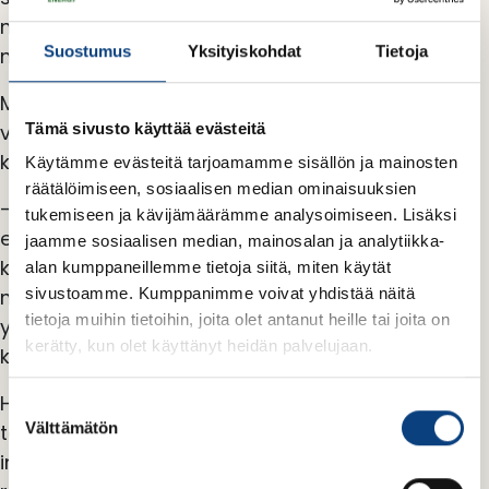
matkustivat paikan päälle nauttimaan
Suostumus
Yksityiskohdat
Tietoja
messutunnelmasta.
Messuilla pääsi tapaamaan tehokkaasti sekä
Tämä sivusto käyttää evästeitä
vanhoja yhteistyökumppaneita että uusia
kontakteja liittyen erilaisiin yhteistyötarpeisiin.
Käytämme evästeitä tarjoamamme sisällön ja mainosten
räätälöimiseen, sosiaalisen median ominaisuuksien
– Kaltaisellemme toimijalle WindEurope on
tukemiseen ja kävijämäärämme analysoimiseen. Lisäksi
erinomainen tapahtuma, sillä se kokoaa yhteen
jaamme sosiaalisen median, mainosalan ja analytiikka-
kattavasti eri osallistujia. Paikalla oli muun
alan kumppaneillemme tietoja siitä, miten käytät
muassa urakoitsijoita, mahdollisia sijoittajia ja
sivustoamme. Kumppanimme voivat yhdistää näitä
tietoja muihin tietoihin, joita olet antanut heille tai joita on
yhteistyökumppaneita sekä teknisempiä tahoja,
kerätty, kun olet käyttänyt heidän palvelujaan.
kuten turbiinivalmistajia, Danielsson kertoo.
Hoolin mukaan tuulivoima-ala ja siihen liittyvä
S
Välttämätön
teknologia kehittyvät huimaa vauhtia. Uusia
u
o
innovaatioita keksitään jatkuvasti etenkin
s