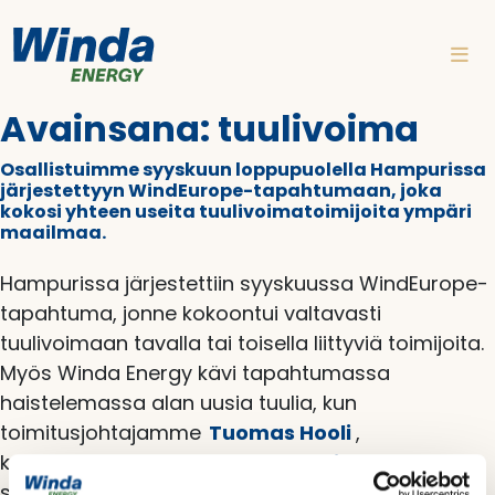
Siirry sisältöön
Avainsana:
tuulivoima
Osallistuimme syyskuun loppupuolella Hampurissa
järjestettyyn WindEurope-tapahtumaan, joka
kokosi yhteen useita tuulivoimatoimijoita ympäri
maailmaa.
Hampurissa järjestettiin syyskuussa WindEurope-
tapahtuma, jonne kokoontui valtavasti
tuulivoimaan tavalla tai toisella liittyviä toimijoita.
Myös Winda Energy kävi tapahtumassa
haistelemassa alan uusia tuulia, kun
toimitusjohtajamme
Tuomas Hooli
,
kehityspäällikkömme
Anette Danielsson
sekä
sähkötekninen johtajamme
Marko Reinikainen