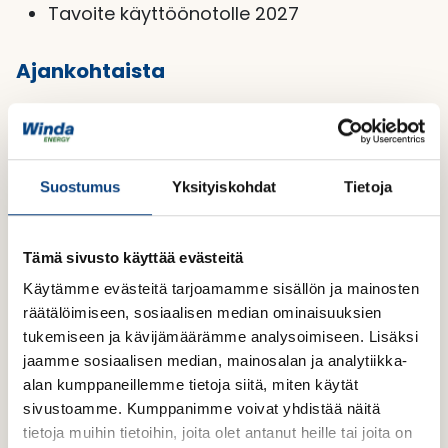
Tavoite käyttöönotolle 2027
Ajankohtaista
9/24
Järjestämme 4. syyskuuta klo 17–19
Sokos Hotel Kaarlessa infotilaisuuden,
jossa käydään läpi hankesuunnitelmia ja
Suostumus
Yksityiskohdat
Tietoja
vastataan niitä koskeviin kysymyksiin.
Tämä sivusto käyttää evästeitä
Käytämme evästeitä tarjoamamme sisällön ja mainosten
räätälöimiseen, sosiaalisen median ominaisuuksien
tukemiseen ja kävijämäärämme analysoimiseen. Lisäksi
jaamme sosiaalisen median, mainosalan ja analytiikka-
alan kumppaneillemme tietoja siitä, miten käytät
sivustoamme. Kumppanimme voivat yhdistää näitä
tietoja muihin tietoihin, joita olet antanut heille tai joita on