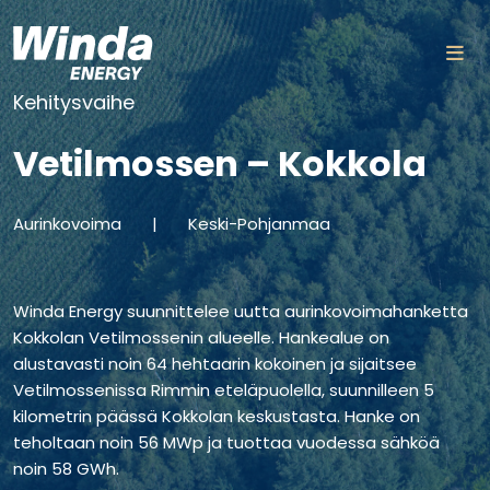
Siirry sisältöön
Kehitysvaihe
Vetilmossen – Kokkola
Aurinkovoima
|
Keski-Pohjanmaa
Winda Energy suunnittelee uutta aurinkovoimahanketta
Kokkolan Vetilmossenin alueelle. Hankealue on
alustavasti noin 64 hehtaarin kokoinen ja sijaitsee
Vetilmossenissa Rimmin eteläpuolella, suunnilleen 5
kilometrin päässä Kokkolan keskustasta. Hanke on
teholtaan noin 56 MWp ja tuottaa vuodessa sähköä
noin 58 GWh.