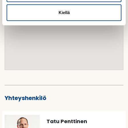
t
Kiellä
a
Yhteyshenkilö
Tatu Penttinen