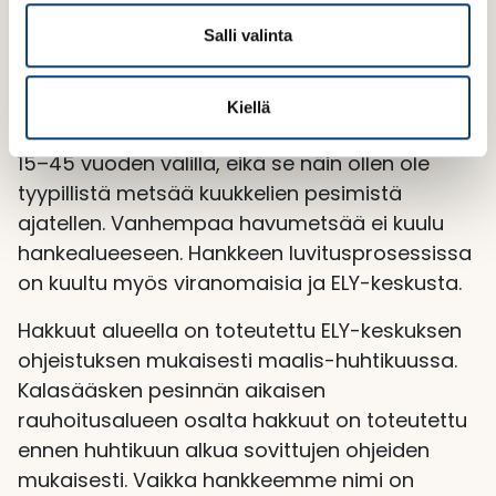
l
hankealueesta vanhemman metsän puolella.
i
Salli valinta
Aurinkovoimalan rakentamisen ja toiminnan
n
aikainen häiriö ei ulotu alueen välitöntä
t
lähiympäristöä kauemmas. Hankealue on
Kiellä
a
mäntyistä talousmetsää, jonka ikä vaihtelee
15–45 vuoden välillä, eikä se näin ollen ole
tyypillistä metsää kuukkelien pesimistä
ajatellen. Vanhempaa havumetsää ei kuulu
hankealueeseen. Hankkeen luvitusprosessissa
on kuultu myös viranomaisia ja ELY-keskusta.
Hakkuut alueella on toteutettu ELY-keskuksen
ohjeistuksen mukaisesti maalis-huhtikuussa.
Kalasääsken pesinnän aikaisen
rauhoitusalueen osalta hakkuut on toteutettu
ennen huhtikuun alkua sovittujen ohjeiden
mukaisesti. Vaikka hankkeemme nimi on