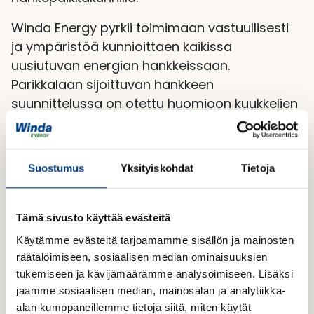
Winda Energy pyrkii toimimaan vastuullisesti
ja ympäristöä kunnioittaen kaikissa
uusiutuvan energian hankkeissaan.
Parikkalaan sijoittuvan hankkeen
suunnittelussa on otettu huomioon kuukkelien
esiintyminen Parikkalan alueella jo
hankekehityksen esiselvitysvaiheessa.
Yrityksessämme työskentelee monen alan
Suostumus
Yksityiskohdat
Tietoja
asiantuntijoita, ja meillä on vankka sisäinen
valmius muun muassa hankkeidemme
ympäristöselvitysten tekemistä varten.
Tämä sivusto käyttää evästeitä
Hyödynnämme selvitystöissä myös eri alojen
Käytämme evästeitä tarjoamamme sisällön ja mainosten
päteviä konsultteja, jotta hankkeemme
räätälöimiseen, sosiaalisen median ominaisuuksien
toteutuvat mahdollisimman vastuullisesti.
tukemiseen ja kävijämäärämme analysoimiseen. Lisäksi
jaamme sosiaalisen median, mainosalan ja analytiikka-
Luontoselvitykset ovat oleellinen ja tärkeä osa
alan kumppaneillemme tietoja siitä, miten käytät