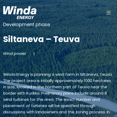
Skip to content
Development phase
Siltaneva – Teuva
Wind power
|
Winda Energy is planning a wind farm in Siltaneva, Teuva.
The project area is initially approximately 1000 hectares
in size, located in the northern part of Teuva near the
border with Kurikka. Preliminary plans include around 8
wind turbines for the area. The exact number and
placement of turbines will be specified through
discussions with landowners and the zoning process. In