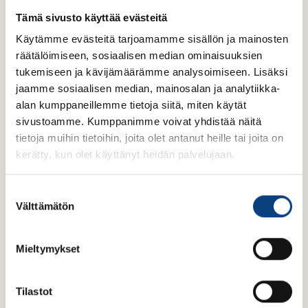
EIA-report
Tämä sivusto käyttää evästeitä
Master Plan draft
Käytämme evästeitä tarjoamamme sisällön ja mainosten
räätälöimiseen, sosiaalisen median ominaisuuksien
tukemiseen ja kävijämäärämme analysoimiseen. Lisäksi
jaamme sosiaalisen median, mainosalan ja analytiikka-
alan kumppaneillemme tietoja siitä, miten käytät
2026
sivustoamme. Kumppanimme voivat yhdistää näitä
tietoja muihin tietoihin, joita olet antanut heille tai joita on
kerätty, kun olet käyttänyt heidän palvelujaan.
Master Plan proposal
S
Building permits
Välttämätön
u
Start of construction
o
s
Mieltymykset
t
u
Read about the project’s EIA procedure on
m
Tilastot
the
Environmental Administration’s
u