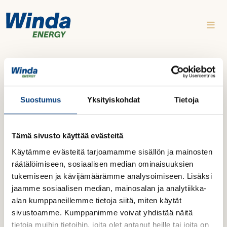
Skip to content
Media contact
Suostumus
Yksityiskohdat
Tietoja
We are pleased to offer assistance to
journalists and the media in creating articles.
Tämä sivusto käyttää evästeitä
Please contact us if you need an expert for
Käytämme evästeitä tarjoamamme sisällön ja mainosten
interviews, as well as photos or additional
räätälöimiseen, sosiaalisen median ominaisuuksien
information about our projects.
tukemiseen ja kävijämäärämme analysoimiseen. Lisäksi
jaamme sosiaalisen median, mainosalan ja analytiikka-
alan kumppaneillemme tietoja siitä, miten käytät
sivustoamme. Kumppanimme voivat yhdistää näitä
Winda Energy
tietoja muihin tietoihin, joita olet antanut heille tai joita on