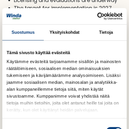
Licensing and evaluations are underway
The target for implementation is 2027
Suostumus
Yksityiskohdat
Tietoja
Tämä sivusto käyttää evästeitä
Käytämme evästeitä tarjoamamme sisällön ja mainosten
räätälöimiseen, sosiaalisen median ominaisuuksien
tukemiseen ja kävijämäärämme analysoimiseen. Lisäksi
jaamme sosiaalisen median, mainosalan ja analytiikka-
alan kumppaneillemme tietoja siitä, miten käytät
sivustoamme. Kumppanimme voivat yhdistää näitä
tietoja muihin tietoihin, joita olet antanut heille tai joita on
kerätty, kun olet käyttänyt heidän palvelujaan.
S