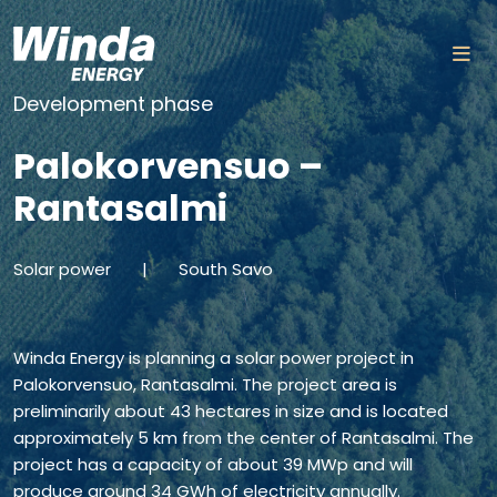
Skip to content
Development phase
Palokorvensuo –
Rantasalmi
Solar power
|
South Savo
Winda Energy is planning a solar power project in
Palokorvensuo, Rantasalmi. The project area is
preliminarily about 43 hectares in size and is located
approximately 5 km from the center of Rantasalmi. The
project has a capacity of about 39 MWp and will
produce around 34 GWh of electricity annually.