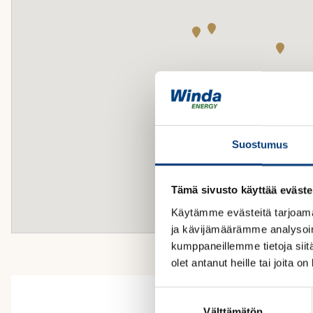
Suostumus
Tämä sivusto käyttää eväste
Käytämme evästeitä tarjoama
ja kävijämäärämme analysoim
kumppaneillemme tietoja siitä
olet antanut heille tai joita o
S
Välttämätön
u