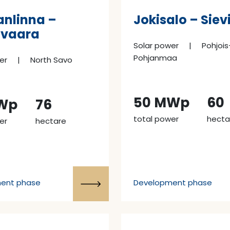
anlinna –
Jokisalo – Siev
avaara
Solar power
|
Pohjois
Pohjanmaa
er
|
North Savo
50 MWp
60
Wp
76
total power
hecta
er
hectare
ent phase
Development phase