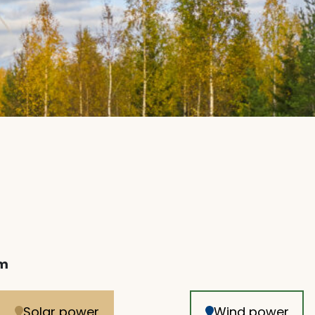
rm
Solar power
Wind power