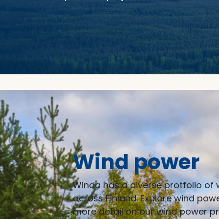
Wind power
Winda has a diverse protfolio of
across Finland. Explore wind powe
more detail on our wind power pr