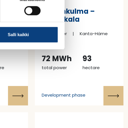
Rankinkulma –
Janakkala
Solar power
|
Kanta-Häme
Salli kaikki
72 MWh
93
re
total power
hectare
Development phase