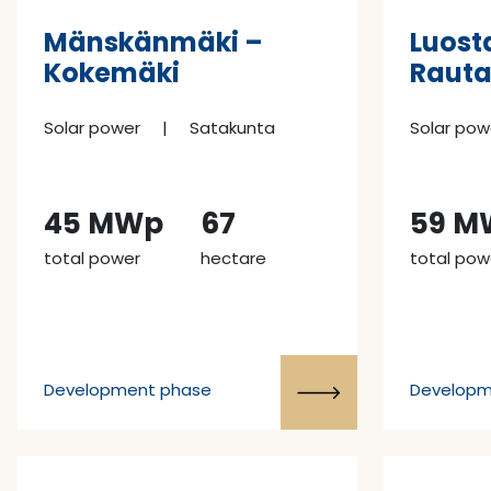
Mänskänmäki –
Luost
Kokemäki
Raut
Solar power
|
Satakunta
Solar pow
45 MWp
67
59 M
total power
hectare
total pow
Development phase
Developm