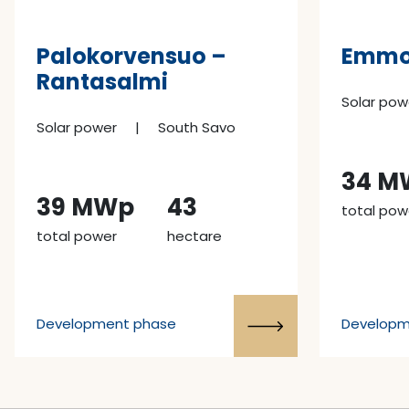
Palokorvensuo –
Emmos
Rantasalmi
Solar pow
Solar power
|
South Savo
34 M
39 MWp
43
total pow
total power
hectare
Development phase
Developm