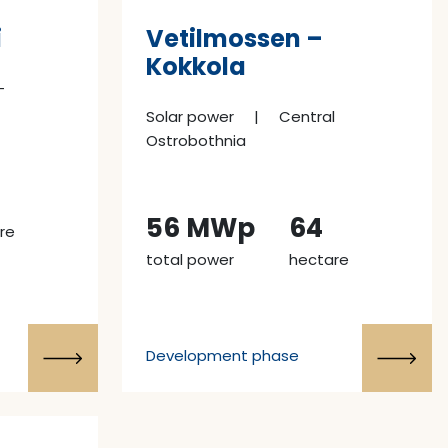
i
Vetilmossen –
Kokkola
-
Solar power
|
Central
Ostrobothnia
56 MWp
64
re
total power
hectare
Development phase