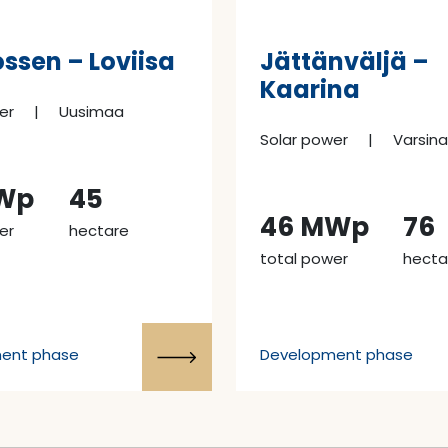
sen – Loviisa
Jättänväljä –
Kaarina
er
|
Uusimaa
Solar power
|
Varsin
Wp
45
46 MWp
76
er
hectare
total power
hecta
ent phase
Development phase