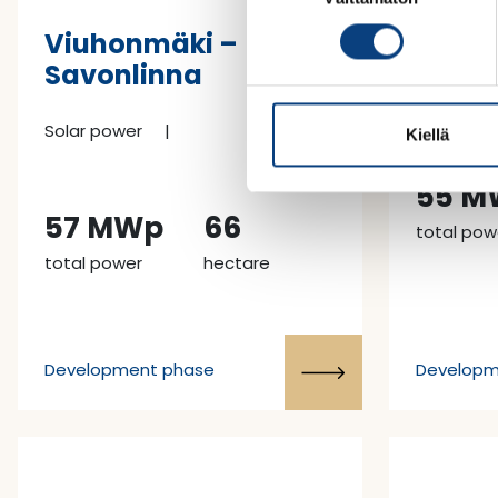
o
Viuhonmäki –
Könkk
s
Savonlinna
t
Solar pow
u
Solar power
|
m
Kiellä
u
k
55 M
s
57 MWp
66
total pow
e
total power
hectare
n
v
a
l
Development phase
Developm
i
n
t
a