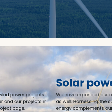
Solar pow
 wind power projects
We have expanded our op
r and our projects in
as well. Harnessing the 
oject page.
energy complements our 