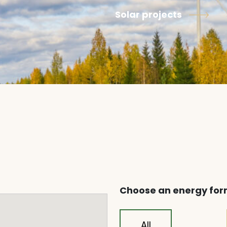
Solar projects
Choose an energy fo
All