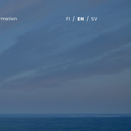
FI
EN
SV
ormation