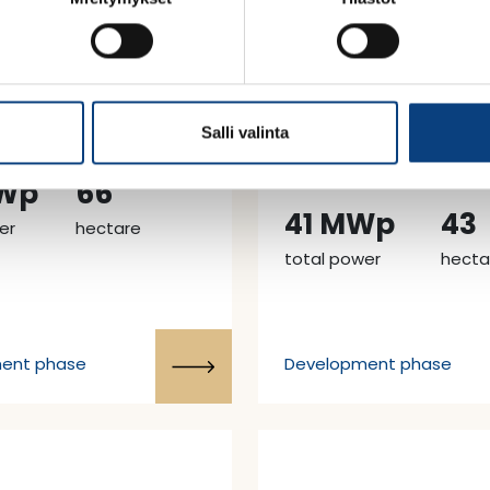
ölä – Jämsä
Valkiasuo –
Parikkala
er
|
Solar power
|
Salli valinta
Wp
66
41 MWp
43
er
hectare
total power
hecta
ent phase
Development phase