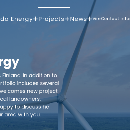
da Energy
Projects
News
Vire
Contact inf
rgy
inland. In addition to
rtfolio includes several
y welcomes new project
ocal landowners.
happy to discuss he
r area with you.