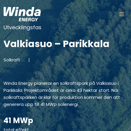
Skip to content
Utvecklingsfas
Valkiasuo – Parikkala
Solkraft
|
Winda Energy planerar en solkraftspark på Valkiasuo i
Parikkala. Projektområdet är cirka 43 hektar stort. När
solkraftsparken är klar för produktion kommer den att
generera upp till 41 MWp solenergi.
41 MWp
total effekt