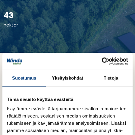
43
hektar
Tidtabell och lokation
Suostumus
Yksityiskohdat
Tietoja
Projektets tidplan förtydligas i takt med
projektutvecklingen
.
Tämä sivusto käyttää evästeitä
Målet för driftsättning är 2027.
Käytämme evästeitä tarjoamamme sisällön ja mainosten
räätälöimiseen, sosiaalisen median ominaisuuksien
Bygglov 5/2024
tukemiseen ja kävijämäärämme analysoimiseen. Lisäksi
jaamme sosiaalisen median, mainosalan ja analytiikka-