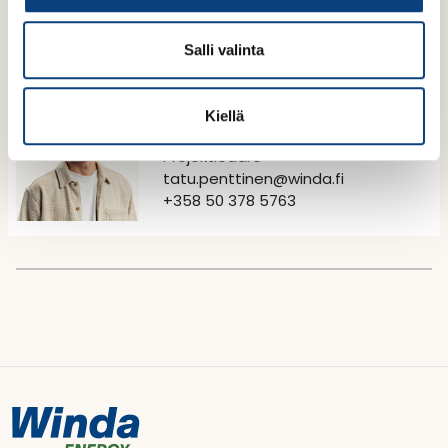
l
Kontaktperson
i
Salli valinta
n
t
Kiellä
Tatu Penttinen
a
Projektledare
tatu.penttinen@winda.fi
+358 50 378 5763