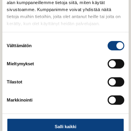
alan kumppaneillemme tietoja siitä, miten käytät
sivustoamme. Kumppanimme voivat yhdistää näitä
tietoja muihin tietoihin, joita olet antanut heille tai joita on
kerätty, kun olet käyttänyt heidän palvelujaan.
S
Välttämätön
u
o
s
Mieltymykset
t
u
m
Tilastot
u
k
Markkinointi
s
e
n
v
Salli kaikki
a