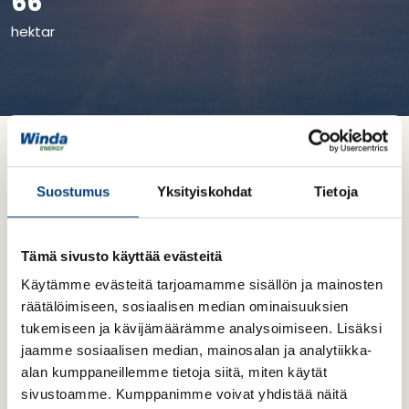
66
hektar
Tidtabell och lokation
Suostumus
Yksityiskohdat
Tietoja
Projektets tidplan förtydligas i takt med
projektutvecklingen
.
Tämä sivusto käyttää evästeitä
6/2023
Staden godkände initiativet till ändring
Käytämme evästeitä tarjoamamme sisällön ja mainosten
av detaljplanen
räätälöimiseen, sosiaalisen median ominaisuuksien
tukemiseen ja kävijämäärämme analysoimiseen. Lisäksi
jaamme sosiaalisen median, mainosalan ja analytiikka-
alan kumppaneillemme tietoja siitä, miten käytät
sivustoamme. Kumppanimme voivat yhdistää näitä