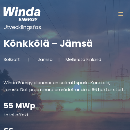
Skip to content
Utvecklingsfas
Könkkölä – Jämsä
Solkraft
|
Jämsä
|
Mellersta Finland
Winda Energy planerar en solkraftspark i Könkkölä,
Jämsä. Det preliminära området är cirka 66 hektar stort.
55 MWp
total effekt