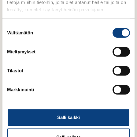
tietoja muihin tietoihin, joita olet antanut heille tai joita on
kerätty, kun olet käyttänyt heidän palvelujaan.
S
Välttämätön
u
o
s
Mieltymykset
t
u
m
Tilastot
u
k
Markkinointi
s
e
n
v
Salli kaikki
Kontaktperson
a
l
i